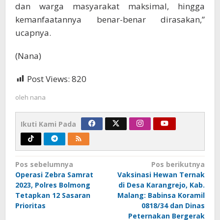
dan warga masyarakat maksimal, hingga
kemanfaatannya benar-benar dirasakan,”
ucapnya.
(Nana)
Post Views:
820
oleh
nana
Ikuti Kami Pada
Navigasi
Pos sebelumnya
Pos berikutnya
Operasi Zebra Samrat
Vaksinasi Hewan Ternak
pos
2023, Polres Bolmong
di Desa Karangrejo, Kab.
Tetapkan 12 Sasaran
Malang: Babinsa Koramil
Prioritas
0818/34 dan Dinas
Peternakan Bergerak