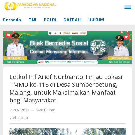
Lewati
ke
konten
Beranda
TNI
POLRI
DAERAH
HUKUM
Letkol Inf Arief Nurbianto Tinjau Lokasi
TMMD ke-118 di Desa Sumberpetung,
Malang, untuk Maksimalkan Manfaat
bagi Masyarakat
05/09/2023
oleh
-
820 Dilihat
nana
oleh
nana