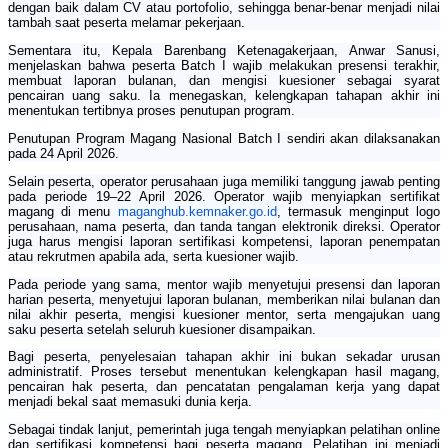
dengan baik dalam CV atau portofolio, sehingga benar-benar menjadi nilai
tambah saat peserta melamar pekerjaan.
Sementara itu, Kepala Barenbang Ketenagakerjaan, Anwar Sanusi,
menjelaskan bahwa peserta Batch I wajib melakukan presensi terakhir,
membuat laporan bulanan, dan mengisi kuesioner sebagai syarat
pencairan uang saku. Ia menegaskan, kelengkapan tahapan akhir ini
menentukan tertibnya proses penutupan program.
Penutupan Program Magang Nasional Batch I sendiri akan dilaksanakan
pada 24 April 2026.
Selain peserta, operator perusahaan juga memiliki tanggung jawab penting
pada periode 19–22 April 2026. Operator wajib menyiapkan sertifikat
magang di menu
maganghub.kemnaker.go.id
, termasuk menginput logo
perusahaan, nama peserta, dan tanda tangan elektronik direksi. Operator
juga harus mengisi laporan sertifikasi kompetensi, laporan penempatan
atau rekrutmen apabila ada, serta kuesioner wajib.
Pada periode yang sama, mentor wajib menyetujui presensi dan laporan
harian peserta, menyetujui laporan bulanan, memberikan nilai bulanan dan
nilai akhir peserta, mengisi kuesioner mentor, serta mengajukan uang
saku peserta setelah seluruh kuesioner disampaikan.
Bagi peserta, penyelesaian tahapan akhir ini bukan sekadar urusan
administratif. Proses tersebut menentukan kelengkapan hasil magang,
pencairan hak peserta, dan pencatatan pengalaman kerja yang dapat
menjadi bekal saat memasuki dunia kerja.
Sebagai tindak lanjut, pemerintah juga tengah menyiapkan pelatihan online
dan sertifikasi kompetensi bagi peserta magang. Pelatihan ini menjadi