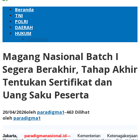
Beranda
TNI
POLRI
DAERAH
HUKUM
KRIMINAL
Magang Nasional Batch I
Segera Berakhir, Tahap Akhir
Tentukan Sertifikat dan
Uang Saku Peserta
20/04/2026
oleh
paradigma1
-
463 Dilihat
oleh
paradigma1
Jakarta,
paradigmanasional.id—
Kementerian Ketenagakerjaan