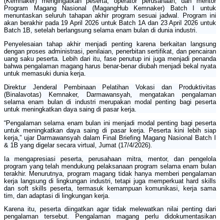
(Kemnaker) mengingatkan peserta, operator perusahaan, dan mentor
Program Magang Nasional (MagangHub Kemnaker) Batch I untuk
menuntaskan seluruh tahapan akhir program sesuai jadwal. Program ini
akan berakhir pada 19 April 2026 untuk Batch 1A dan 23 April 2026 untuk
Batch 1B, setelah berlangsung selama enam bulan di dunia industri.
Penyelesaian tahap akhir menjadi penting karena berkaitan langsung
dengan proses administrasi, penilaian, penerbitan sertifikat, dan pencairan
uang saku peserta. Lebih dari itu, fase penutup ini juga menjadi penanda
bahwa pengalaman magang harus benar-benar diubah menjadi bekal nyata
untuk memasuki dunia kerja.
Direktur Jenderal Pembinaan Pelatihan Vokasi dan Produktivitas
(Binalavotas) Kemnaker, Darmawansyah, mengatakan pengalaman
selama enam bulan di industri merupakan modal penting bagi peserta
untuk meningkatkan daya saing di pasar kerja.
“Pengalaman selama enam bulan ini menjadi modal penting bagi peserta
untuk meningkatkan daya saing di pasar kerja. Peserta kini lebih siap
kerja,” ujar Darmawansyah dalam Final Briefing Magang Nasional Batch I
& 1B yang digelar secara virtual, Jumat (17/4/2026).
Ia mengapresiasi peserta, perusahaan mitra, mentor, dan pengelola
program yang telah mendukung pelaksanaan program selama enam bulan
terakhir. Menurutnya, program magang tidak hanya memberi pengalaman
kerja langsung di lingkungan industri, tetapi juga memperkuat hard skills
dan soft skills peserta, termasuk kemampuan komunikasi, kerja sama
tim, dan adaptasi di lingkungan kerja.
Karena itu, peserta diingatkan agar tidak melewatkan nilai penting dari
pengalaman tersebut. Pengalaman magang perlu didokumentasikan