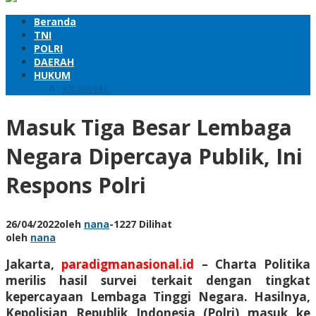
Beranda
TNI
POLRI
DAERAH
HUKUM
KRIMINAL
Masuk Tiga Besar Lembaga
Negara Dipercaya Publik, Ini
Respons Polri
26/04/2022
oleh
nana
-
1227 Dilihat
oleh
nana
Jakarta,
paradigmanasional.id
– Charta Politika
merilis hasil survei terkait dengan tingkat
kepercayaan Lembaga Tinggi Negara. Hasilnya,
Kepolisian Republik Indonesia (Polri) masuk ke