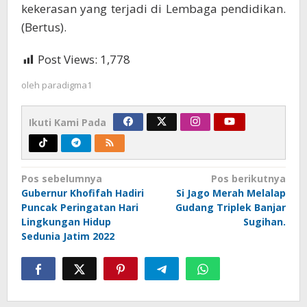
kekerasan yang terjadi di Lembaga pendidikan.
(Bertus).
Post Views:
1,778
oleh
paradigma1
Ikuti Kami Pada
Navigasi
Pos sebelumnya
Pos berikutnya
Gubernur Khofifah Hadiri
Si Jago Merah Melalap
pos
Puncak Peringatan Hari
Gudang Triplek Banjar
Lingkungan Hidup
Sugihan.
Sedunia Jatim 2022