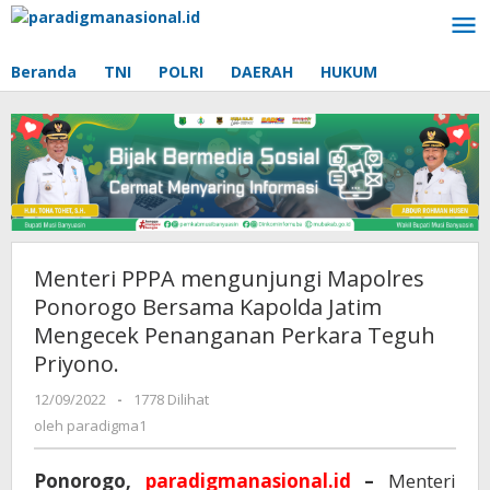
Lewati
ke
konten
Beranda
TNI
POLRI
DAERAH
HUKUM
Menteri PPPA mengunjungi Mapolres
Ponorogo Bersama Kapolda Jatim
Mengecek Penanganan Perkara Teguh
Priyono.
12/09/2022
oleh
-
1778 Dilihat
paradigma1
oleh
paradigma1
Ponorogo,
paradigmanasional.id
–
Menteri