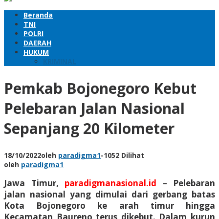
Beranda
TNI
POLRI
DAERAH
HUKUM
KRIMINAL
Pemkab Bojonegoro Kebut
Pelebaran Jalan Nasional
Sepanjang 20 Kilometer
18/10/2022
oleh
paradigma1
-
1052 Dilihat
oleh
paradigma1
Jawa Timur,
paradigmanasional.id
– Pelebaran
jalan nasional yang dimulai dari gerbang batas
Kota Bojonegoro ke arah timur hingga
Kecamatan Baureno terus dikebut. Dalam kurun