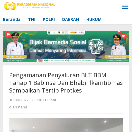
Lewati
ke
konten
Beranda
TNI
POLRI
DAERAH
HUKUM
Pengamanan Penyaluran BLT BBM
Tahap 1 Babinsa Dan Bhabinlkamtibmas
Sampaikan Tertib Protkes
10/09/2022
oleh
-
1163 Dilihat
nana
oleh
nana