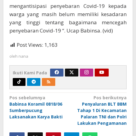
mengantisipasi penyebaran Covid-19 kepada
warga yang masih belum memiliki kesadaran
yang tinggi tentang bagaimana mencegah
penyebaran Covid-19 “. Ucap Babinsa. (vid)
Post Views:
1,163
oleh
nana
Ikuti Kami Pada
Navigasi
Pos sebelumnya
Pos berikutnya
Babinsa Koramil 0818/06
Penyaluran BLT BBM
pos
Sumberpucung
Tahap 1 Di Kecamatan
Laksanakan Karya Bakti
Palaran TNI dan Polri
Lakukan Pengamanan