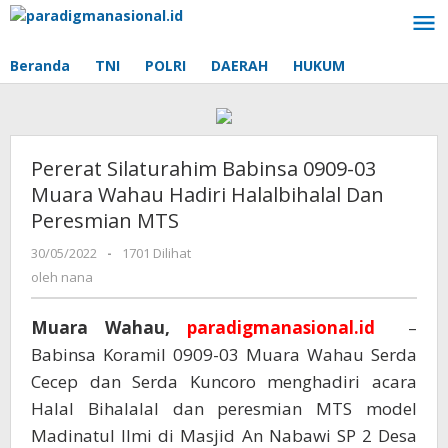
Lewati
ke
konten
Beranda
TNI
POLRI
DAERAH
HUKUM
Pererat Silaturahim Babinsa 0909-03
Muara Wahau Hadiri Halalbihalal Dan
Peresmian MTS
30/05/2022
oleh
-
1701 Dilihat
nana
oleh
nana
Muara Wahau,
paradigmanasional.id
–
Babinsa Koramil 0909-03 Muara Wahau Serda
Cecep dan Serda Kuncoro menghadiri acara
Halal Bihalalal dan peresmian MTS model
Madinatul Ilmi di Masjid An Nabawi SP 2 Desa