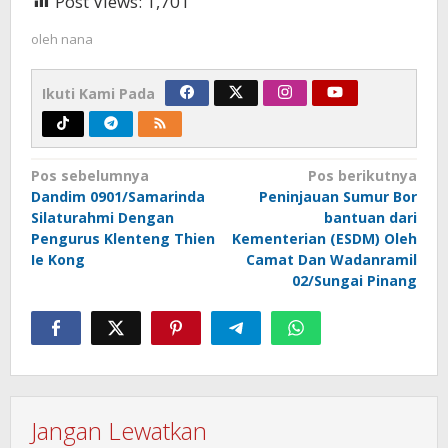
Post Views:
1,701
oleh
nana
Ikuti Kami Pada
Navigasi
Pos sebelumnya
Pos berikutnya
Dandim 0901/Samarinda
Peninjauan Sumur Bor
pos
Silaturahmi Dengan
bantuan dari
Pengurus Klenteng Thien
Kementerian (ESDM) Oleh
Ie Kong
Camat Dan Wadanramil
02/Sungai Pinang
Jangan Lewatkan