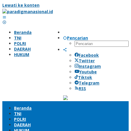
Lewati ke konten
Beranda
TNI
Pencarian
POLRI
DAERAH
HUKUM
Facebook
Twitter
Instagram
Youtube
Tiktok
Telegram
RSS
Beranda
TNI
POLRI
DAERAH
HUKUM