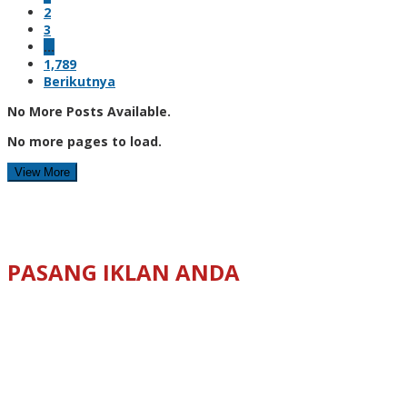
2
3
…
1,789
Berikutnya
No More Posts Available.
No more pages to load.
View More
PASANG IKLAN ANDA