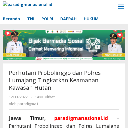
Lewati
ke
konten
Beranda
TNI
POLRI
DAERAH
HUKUM
Perhutani Probolinggo dan Polres
Lumajang Tingkatkan Keamanan
Kawasan Hutan
12/11/2022
oleh
-
1490 Dilihat
paradigma1
oleh
paradigma1
Jawa Timur,
paradigmanasional.id
–
Perhutani Probolinggo dan Polres Lumajang