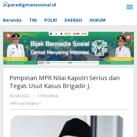
Lewati
ke
konten
Beranda
TNI
POLRI
DAERAH
HUKUM
Pimpinan MPR Nilai Kapolri Serius dan
Tegas Usut Kasus Brigadir J.
05/08/2022
oleh
-
1799 Dilihat
paradigma1
oleh
paradigma1