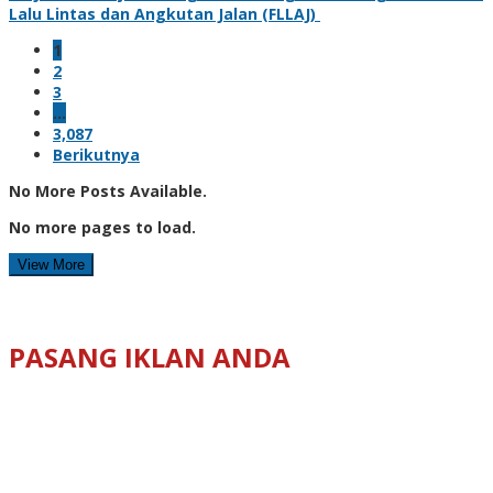
Lalu Lintas dan Angkutan Jalan (FLLAJ)
1
2
3
…
3,087
Berikutnya
No More Posts Available.
No more pages to load.
View More
PASANG IKLAN ANDA