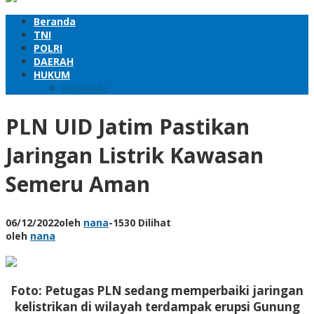
Beranda
TNI
POLRI
DAERAH
HUKUM
KRIMINAL
PLN UID Jatim Pastikan
Jaringan Listrik Kawasan
Semeru Aman
06/12/2022
oleh
nana
-
1530 Dilihat
oleh
nana
Foto: Petugas PLN sedang memperbaiki jaringan
kelistrikan di wilayah terdampak erupsi Gunung