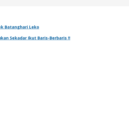
k Batanghari Leko
kan Sekadar Ikut Baris-Berbaris !!