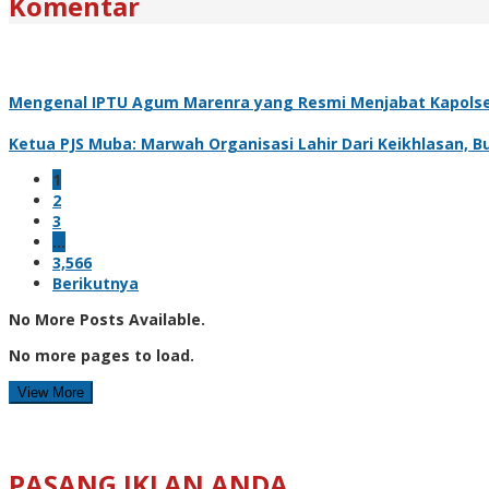
Komentar
Mengenal IPTU Agum Marenra yang Resmi Menjabat Kapolse
Ketua PJS Muba: Marwah Organisasi Lahir Dari Keikhlasan, Bu
1
2
3
…
3,566
Berikutnya
No More Posts Available.
No more pages to load.
View More
PASANG IKLAN ANDA