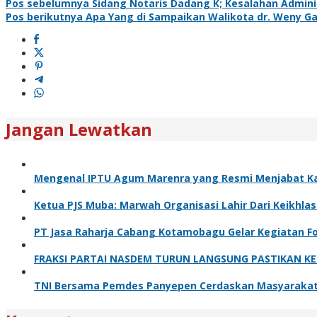
Pos sebelumnya
Sidang Notaris Dadang K; Kesalahan Admini
Pos berikutnya
Apa Yang di Sampaikan Walikota dr. Weny Gai
Jangan Lewatkan
Mengenal IPTU Agum Marenra yang Resmi Menjabat Ka
Ketua PJS Muba: Marwah Organisasi Lahir Dari Keikhlasa
PT Jasa Raharja Cabang Kotamobagu Gelar Kegiatan Fo
FRAKSI PARTAI NASDEM TURUN LANGSUNG PASTIKAN KET
TNI Bersama Pemdes Panyepen Cerdaskan Masyaraka