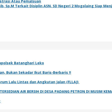
strasi Atau Pemalsuan
b, Sp.M Terkait Disiplin ASN, SD Negeri 2 Mogolaing Siap Men
polsek Batanghari Leko
n, Bukan Sekadar Ikut Baris-Berbaris !!
rum Lalu Lintas dan Angkutan Jalan (FLLAJ)
ERSEDIAN AIR BERSIH DI DESA PADANG PETRON DI MUSIM KE
t