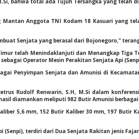
.Si, bahwa total ada Tujuh Tersangka yang telah 
ng Mantan Anggota TNI Kodam 18 Kasuari yang te
uat Senjata yang berasal dari Bojonegoro,” terang
Timur telah Menindaklanjuti dan Menangkap Tiga Te
ebagai Operator Mesin Perakitan Senjata Api (Senpi)
bagai Penyimpan Senjata dan Amunisi di Kecamatan
Petrus Rudolf Renwarin, S.H, M.Si dalam konferen
sil diamankan meliputi 982 Butir Amunisi berbagai 
aliber 5,6 mm, 152 Butir Kaliber 30 mm, 197 Butir 
pi (Senpi), terdiri dari Dua Senjata Rakitan jenis Faj