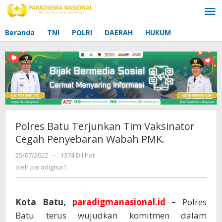
Lewati
ke
konten
Beranda
TNI
POLRI
DAERAH
HUKUM
Polres Batu Terjunkan Tim Vaksinator
Cegah Penyebaran Wabah PMK.
25/07/2022
oleh
-
1374 Dilihat
paradigma1
oleh
paradigma1
Kota Batu,
paradigmanasional.id
–
Polres
Batu terus wujudkan komitmen dalam