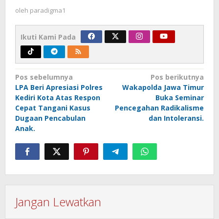
oleh
paradigma1
Ikuti Kami Pada
Navigasi
Pos sebelumnya
Pos berikutnya
LPA Beri Apresiasi Polres
Wakapolda Jawa Timur
pos
Kediri Kota Atas Respon
Buka Seminar
Cepat Tangani Kasus
Pencegahan Radikalisme
Dugaan Pencabulan
dan Intoleransi.
Anak.
Jangan Lewatkan