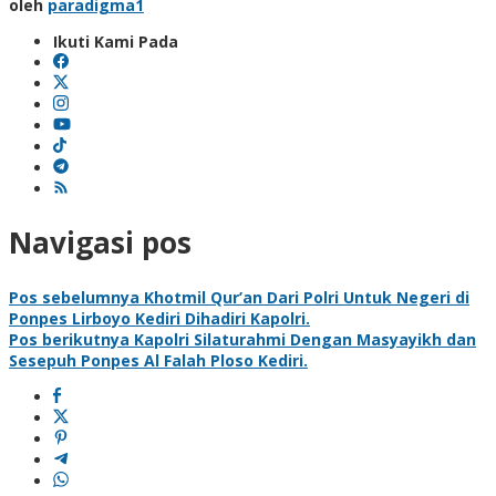
oleh
paradigma1
Ikuti Kami Pada
Navigasi pos
Pos sebelumnya
Khotmil Qur’an Dari Polri Untuk Negeri di
Ponpes Lirboyo Kediri Dihadiri Kapolri.
Pos berikutnya
Kapolri Silaturahmi Dengan Masyayikh dan
Sesepuh Ponpes Al Falah Ploso Kediri.