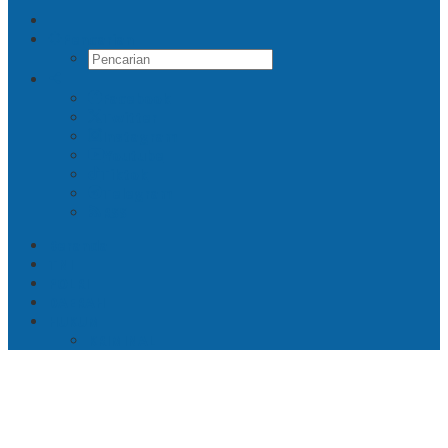
Pencarian
Facebook
Twitter
Instagram
Youtube
Tiktok
Telegram
RSS
Beranda
TNI
POLRI
DAERAH
HUKUM
KRIMINAL