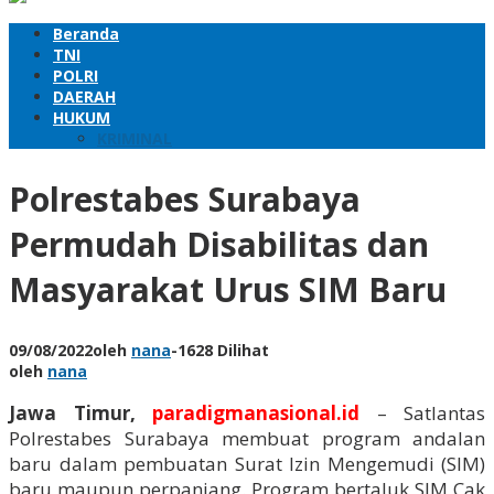
Beranda
TNI
POLRI
DAERAH
HUKUM
KRIMINAL
Polrestabes Surabaya
Permudah Disabilitas dan
Masyarakat Urus SIM Baru
09/08/2022
oleh
nana
-
1628 Dilihat
oleh
nana
Jawa Timur,
paradigmanasional.id
– Satlantas
Polrestabes Surabaya membuat program andalan
baru dalam pembuatan Surat Izin Mengemudi (SIM)
baru maupun perpanjang. Program bertaJuk SIM Cak