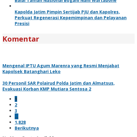
Balai Taman Nasional Bogani Nani Wartabone
Kapolda Jatim Pimpin Sertijab PJU dan Kapolres,
Perkuat Regenerasi Kepemimpinan dan Pelayanan
Presisi
Komentar
Mengenal IPTU Agum Marenra yang Resmi Menjabat
Kapolsek Batanghari Leko
30 Personil SAR Polairud Polda Jatim dan Almatsus,
Evakuasi Korban KMP Mutiara Sentosa 2
1
2
3
…
1,828
Berikutnya