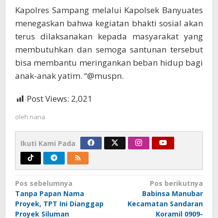
Kapolres Sampang melalui Kapolsek Banyuates
menegaskan bahwa kegiatan bhakti sosial akan
terus dilaksanakan kepada masyarakat yang
membutuhkan dan semoga santunan tersebut
bisa membantu meringankan beban hidup bagi
anak-anak yatim. “@muspn.
Post Views:
2,021
oleh
nana
Ikuti Kami Pada
Navigasi
Pos sebelumnya
Pos berikutnya
Tanpa Papan Nama
Babinsa Manubar
pos
Proyek, TPT Ini Dianggap
Kecamatan Sandaran
Proyek Siluman
Koramil 0909-