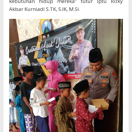
kebutuhan hidup mereka” tutur Iptu Rizky
Akbar Kurniadi S.TK, S.IK, M.Si.