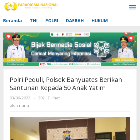
Lewati
ke
konten
Beranda
TNI
POLRI
DAERAH
HUKUM
Polri Peduli, Polsek Banyuates Berikan
Santunan Kepada 50 Anak Yatim
03/09/2022
oleh
-
2021 Dilihat
nana
oleh
nana