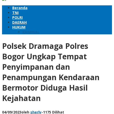
Beranda
TNI
POLRI
DAERAH
HUKUM
KRIMINAL
Polsek Dramaga Polres
Bogor Ungkap Tempat
Penyimpanan dan
Penampungan Kendaraan
Bermotor Diduga Hasil
Kejahatan
04/09/2023
oleh
sherly
-
1175 Dilihat