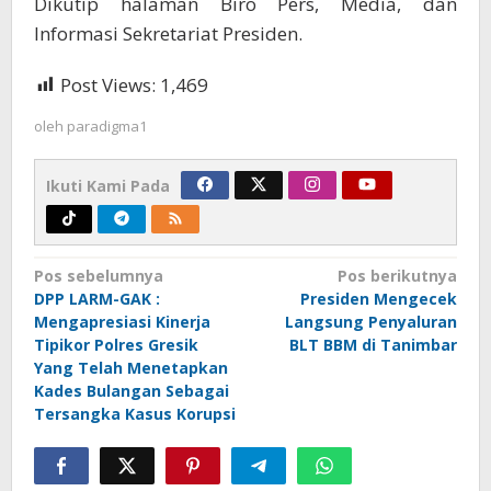
Dikutip halaman Biro Pers, Media, dan
Informasi Sekretariat Presiden.
Post Views:
1,469
oleh
paradigma1
Ikuti Kami Pada
Navigasi
Pos sebelumnya
Pos berikutnya
DPP LARM-GAK :
Presiden Mengecek
pos
Mengapresiasi Kinerja
Langsung Penyaluran
Tipikor Polres Gresik
BLT BBM di Tanimbar
Yang Telah Menetapkan
Kades Bulangan Sebagai
Tersangka Kasus Korupsi