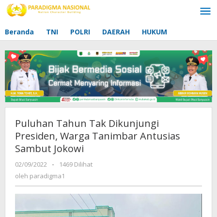
Lewati
ke
konten
Beranda
TNI
POLRI
DAERAH
HUKUM
Puluhan Tahun Tak Dikunjungi
Presiden, Warga Tanimbar Antusias
Sambut Jokowi
02/09/2022
oleh
-
1469 Dilihat
paradigma1
oleh
paradigma1