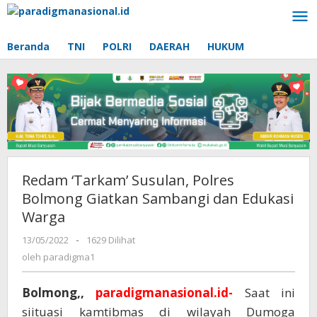
Lewati
ke
konten
Beranda
TNI
POLRI
DAERAH
HUKUM
Redam ‘Tarkam’ Susulan, Polres
Bolmong Giatkan Sambangi dan Edukasi
Warga
13/05/2022
oleh
-
1629 Dilihat
paradigma1
oleh
paradigma1
Bolmong,,
paradigmanasional.id-
Saat ini
siituasi kamtibmas di wilayah Dumoga