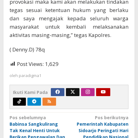
provokasi maka kami akan melakukan tindakan
tegas sesuai ketentuan hukum yang berlaku
dan saya mengajak kepada seluruh warga
masyarakat untuk kembali melaksanakan
aktivitas masing-masing,” tegas Kapolres.
( Denny.D) 78q
Post Views:
1,629
oleh
paradigma1
Ikuti Kami Pada
Navigasi
Pos sebelumnya
Pos berikutnya
Babinsa Sangkulirang
Pemerintah Kabupaten
pos
Tak Kenal Henti Untuk
Sidoarjo Peringati Hari
Berikan Pengawalan Dan
Pendidikan Nasional