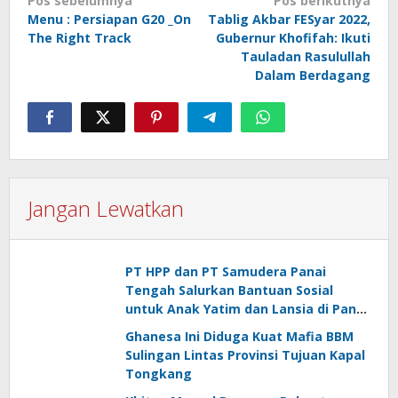
Navigasi
Pos sebelumnya
Pos berikutnya
Menu : Persiapan G20 _On
Tablig Akbar FESyar 2022,
pos
The Right Track
Gubernur Khofifah: Ikuti
Tauladan Rasulullah
Dalam Berdagang
Jangan Lewatkan
PT HPP dan PT Samudera Panai
Tengah Salurkan Bantuan Sosial
untuk Anak Yatim dan Lansia di Panai
Hulu
Ghanesa Ini Diduga Kuat Mafia BBM
Sulingan Lintas Provinsi Tujuan Kapal
Tongkang