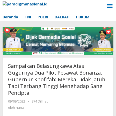
Lewati
ke
konten
Beranda
TNI
POLRI
DAERAH
HUKUM
Sampaikan Belasungkawa Atas
Gugurnya Dua Pilot Pesawat Bonanza,
Gubernur Khofifah: Mereka Tidak Jatuh
Tapi Terbang Tinggi Menghadap Sang
Pencipta
09/09/2022
oleh
-
874 Dilihat
nana
oleh
nana