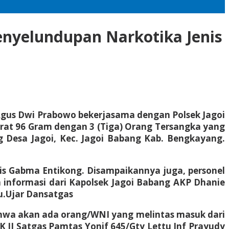
enyelundupan Narkotika Jenis
Agus Dwi Prabowo bekerjasama dengan Polsek Jagoi
erat 96 Gram dengan 3 (Tiga) Orang Tersangka yang
g Desa Jagoi, Kec. Jagoi Babang Kab. Bengkayang.
otis Gabma Entikong. Disampaikannya juga, personel
 informasi dari Kapolsek Jagoi Babang AKP Dhanie
u.Ujar Dansatgas
bahwa akan ada orang/WNI yang melintas masuk dari
SK II Satgas Pamtas Yonif 645/Gty Lettu Inf Prayudy