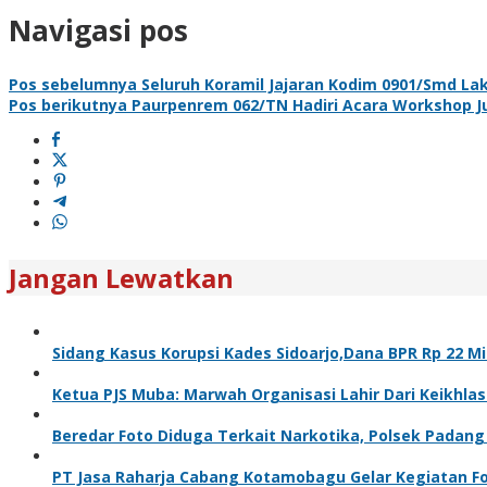
Navigasi pos
Pos sebelumnya
Seluruh Koramil Jajaran Kodim 0901/Smd La
Pos berikutnya
Paurpenrem 062/TN Hadiri Acara Workshop Ju
Jangan Lewatkan
Sidang Kasus Korupsi Kades Sidoarjo,Dana BPR Rp 22 M
Ketua PJS Muba: Marwah Organisasi Lahir Dari Keikhlasa
Beredar Foto Diduga Terkait Narkotika, Polsek Padan
PT Jasa Raharja Cabang Kotamobagu Gelar Kegiatan Fo