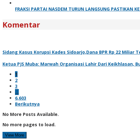
FRAKSI PARTAI NASDEM TURUN LANGSUNG PASTIKAN KET
Komentar
Sidang Kasus Korupsi Kades Sidoarjo,Dana BPR Rp 22 Miliar 
Ketua PJS Muba: Marwah Organisasi Lahir Dari Keikhlasan, Bu
1
2
3
…
6,603
Berikutnya
No More Posts Available.
No more pages to load.
View More