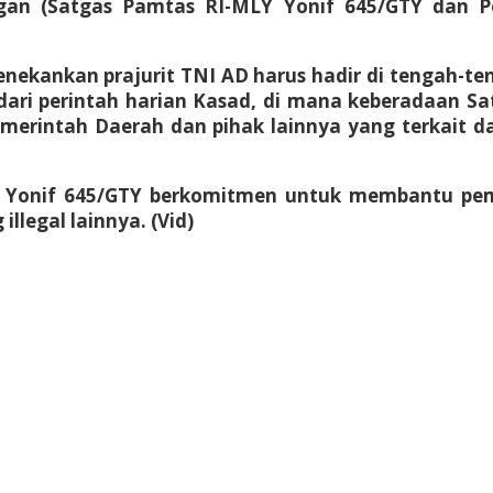
an (Satgas Pamtas RI-MLY Yonif 645/GTY dan Pol
menekankan prajurit TNI AD harus hadir di tengah-t
 dari perintah harian Kasad, di mana keberadaan 
erintah Daerah dan pihak lainnya yang terkait
Yonif 645/GTY berkomitmen untuk membantu pem
legal lainnya. (Vid)