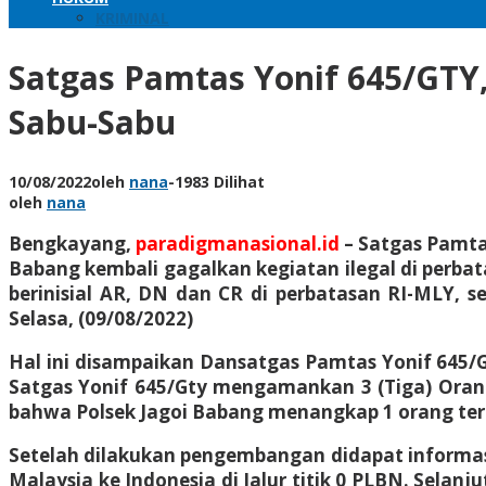
KRIMINAL
Satgas Pamtas Yonif 645/GTY
Sabu-Sabu
10/08/2022
oleh
nana
-
1983 Dilihat
oleh
nana
Bengkayang,
paradigmanasional.id
– Satgas Pamta
Babang kembali gagalkan kegiatan ilegal di perba
berinisial AR, DN dan CR di perbatasan RI-MLY, 
Selasa, (09/08/2022)
Hal ini disampaikan Dansatgas Pamtas Yonif 645/Gt
Satgas Yonif 645/Gty mengamankan 3 (Tiga) Orang
bahwa Polsek Jagoi Babang menangkap 1 orang te
Setelah dilakukan pengembangan didapat informasi
Malaysia ke Indonesia di Jalur titik 0 PLBN. Selan