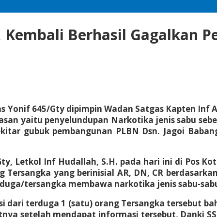
, Kembali Berhasil Gagalkan P
s Yonif 645/Gty dipimpin Wadan Satgas Kapten Inf 
tasan yaitu penyelundupan Narkotika jenis sabu seb
sekitar gubuk pembangunan PLBN Dsn. Jagoi Baban
y, Letkol Inf Hudallah, S.H. pada hari ini di Pos K
 Tersangka yang berinisial AR, DN, CR berdasarkan
rduga/tersangka membawa narkotika jenis sabu-sab
 dari terduga 1 (satu) orang Tersangka tersebut 
jutnya setelah mendapat informasi tersebut, Danki S