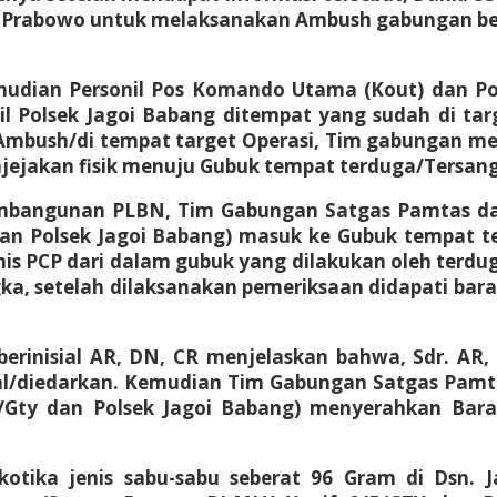
 Prabowo untuk melaksanakan Ambush gabungan ber
emudian Personil Pos Komando Utama (Kout) dan Po
Polsek Jagoi Babang ditempat yang sudah di targ
Ambush/di tempat target Operasi, Tim gabungan mel
jejakan fisik menuju Gubuk tempat terduga/Tersan
mbangunan PLBN, Tim Gabungan Satgas Pamtas dan
an Polsek Jagoi Babang) masuk ke Gubuk tempat t
s PCP dari dalam gubuk yang dilakukan oleh terd
, setelah dilaksanakan pemeriksaan didapati baran
 berinisial AR, DN, CR menjelaskan bahwa, Sdr. 
ual/diedarkan. Kemudian Tim Gabungan Satgas Pam
/Gty dan Polsek Jagoi Babang) menyerahkan Baran
otika jenis sabu-sabu seberat 96 Gram di Dsn. J