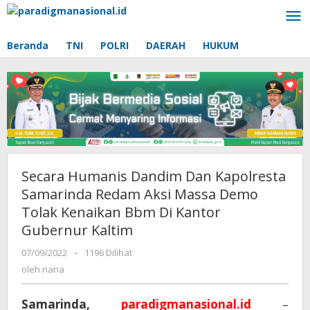
Lewati
ke
konten
Beranda
TNI
POLRI
DAERAH
HUKUM
Secara Humanis Dandim Dan Kapolresta
Samarinda Redam Aksi Massa Demo
Tolak Kenaikan Bbm Di Kantor
Gubernur Kaltim
07/09/2022
oleh
-
1196 Dilihat
nana
oleh
nana
Samarinda,
paradigmanasional.id
–