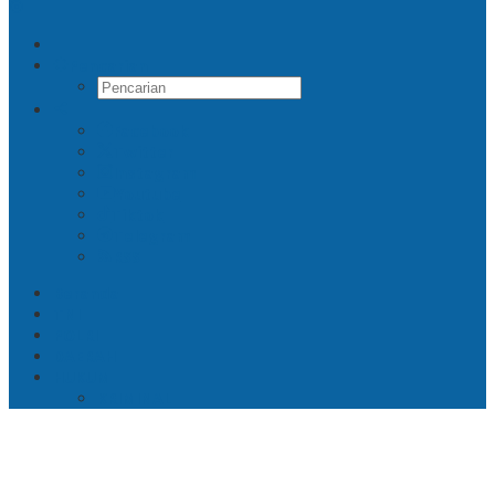
Pencarian
Facebook
Twitter
Instagram
Youtube
Tiktok
Telegram
RSS
Beranda
TNI
POLRI
DAERAH
HUKUM
KRIMINAL