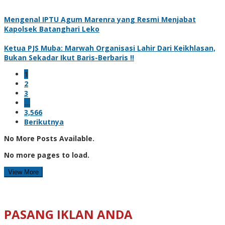
Mengenal IPTU Agum Marenra yang Resmi Menjabat
Kapolsek Batanghari Leko
Ketua PJS Muba: Marwah Organisasi Lahir Dari Keikhlasan,
Bukan Sekadar Ikut Baris-Berbaris !!
1
2
3
…
3,566
Berikutnya
No More Posts Available.
No more pages to load.
View More
PASANG IKLAN ANDA