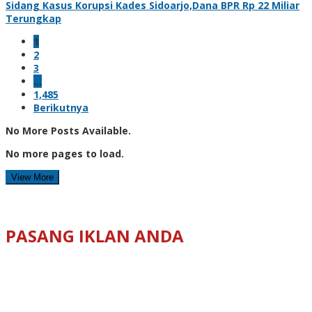
Sidang Kasus Korupsi Kades Sidoarjo,Dana BPR Rp 22 Miliar
Terungkap
1
2
3
…
1,485
Berikutnya
No More Posts Available.
No more pages to load.
View More
PASANG IKLAN ANDA