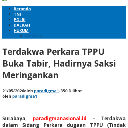
Beranda
TNI
POLRI
DAERAH
HUKUM
KRIMINAL
Terdakwa Perkara TPPU
Buka Tabir, Hadirnya Saksi
Meringankan
21/05/2026
oleh
paradigma1
-
350 Dilihat
oleh
paradigma1
Surabaya,
paradigmanasional.id
–
Terdakwa
dalam Sidang Perkara dugaan TPPU (Tindak