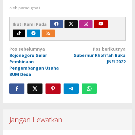
oleh
paradigma1
Ikuti Kami Pada
Navigasi
Pos sebelumnya
Pos berikutnya
Bojonegoro Gelar
Gubernur Khofifah Buka
pos
Pembinaan
JNFI 2022
Pengembangan Usaha
BUM Desa
Jangan Lewatkan