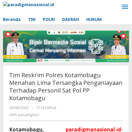
Lewati
ke
konten
Beranda
TNI
POLRI
DAERAH
HUKUM
Tim Reskrim Polres Kotamobagu
Menahan Lima Tersangka Penganiayaan
Terhadap Personil Sat Pol PP
Kotamobagu
26/08/2022
oleh
-
1714 Dilihat
paradigma1
oleh
paradigma1
Kotamobagu,
paradigmanasional.id-