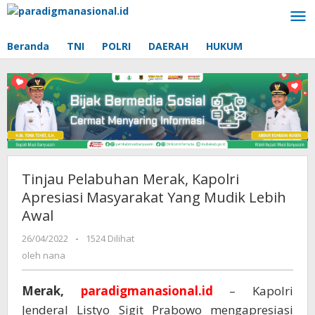
Lewati
ke
konten
Beranda
TNI
POLRI
DAERAH
HUKUM
Tinjau Pelabuhan Merak, Kapolri
Apresiasi Masyarakat Yang Mudik Lebih
Awal
26/04/2022
oleh
-
1524 Dilihat
nana
oleh
nana
Merak,
paradigmanasional.id
– Kapolri
Jenderal Listyo Sigit Prabowo mengapresiasi