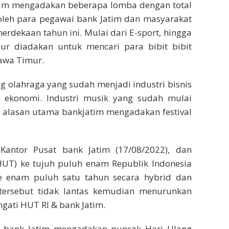
im mengadakan beberapa lomba dengan total
i oleh para pegawai bank Jatim dan masyarakat
ekaan tahun ini. Mulai dari E-sport, hingga
ur diadakan untuk mencari para bibit bibit
Jawa Timur.
ng olahraga yang sudah menjadi industri bisnis
 ekonomi. Industri musik yang sudah mulai
 alasan utama bankjatim mengadakan festival
antor Pusat bank Jatim (17/08/2022), dan
HUT) ke tujuh puluh enam Republik Indonesia
 ke enam puluh satu tahun secara hybrid dan
ersebut tidak lantas kemudian menurunkan
ati HUT RI & bank Jatim.
, bank Jatim mengadakan puncak Hari Ulang