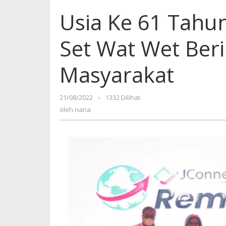
Usia Ke 61 Tahun
Set Wat Wet Ber
Masyarakat
21/08/2022
oleh
-
1332 Dilihat
nana
oleh
nana