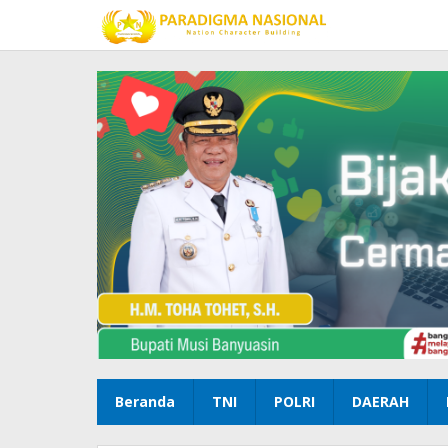
Lewati
ke
konten
Beranda
TNI
POLRI
DAERAH