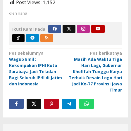
Post Views:
1,152
oleh
nana
Ikuti Kami Pada
Navigasi
Pos sebelumnya
Pos berikutnya
Wagub Emil :
Masih Ada Waktu Tiga
pos
Kekompakan IPHI Kota
Hari Lagi, Gubernur
Surabaya Jadi Teladan
Khofifah Tunggu Karya
Bagi Seluruh IPHI di Jatim
Terbaik Desain Logo Hari
dan Indonesia
Jadi Ke-77 Provinsi Jawa
Timur