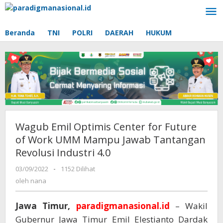
Lewati
ke
konten
Beranda
TNI
POLRI
DAERAH
HUKUM
Wagub Emil Optimis Center for Future
of Work UMM Mampu Jawab Tantangan
Revolusi Industri 4.0
03/09/2022
oleh
-
1152 Dilihat
nana
oleh
nana
Jawa Timur,
paradigmanasional.id
– Wakil
Gubernur Jawa Timur Emil Elestianto Dardak