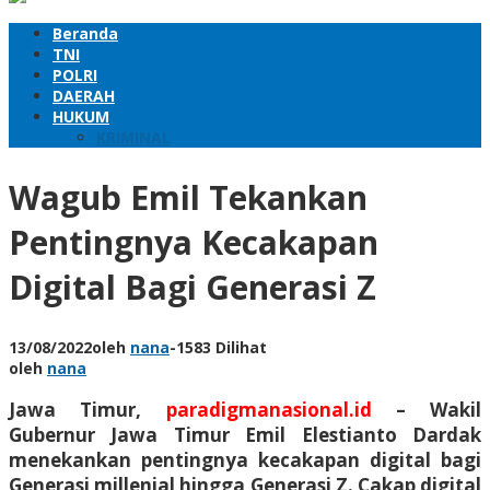
Beranda
TNI
POLRI
DAERAH
HUKUM
KRIMINAL
Wagub Emil Tekankan
Pentingnya Kecakapan
Digital Bagi Generasi Z
13/08/2022
oleh
nana
-
1583 Dilihat
oleh
nana
Jawa Timur,
paradigmanasional.id
– Wakil
Gubernur Jawa Timur Emil Elestianto Dardak
menekankan pentingnya kecakapan digital bagi
Generasi millenial hingga Generasi Z. Cakap digital