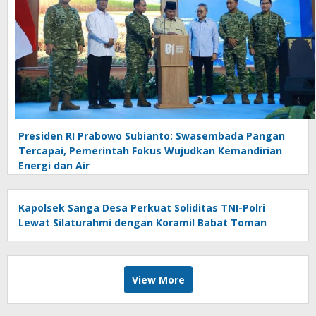
Presiden RI Prabowo Subianto: Swasembada Pangan
Tercapai, Pemerintah Fokus Wujudkan Kemandirian
Energi dan Air
Kapolsek Sanga Desa Perkuat Soliditas TNI-Polri
Lewat Silaturahmi dengan Koramil Babat Toman
View More