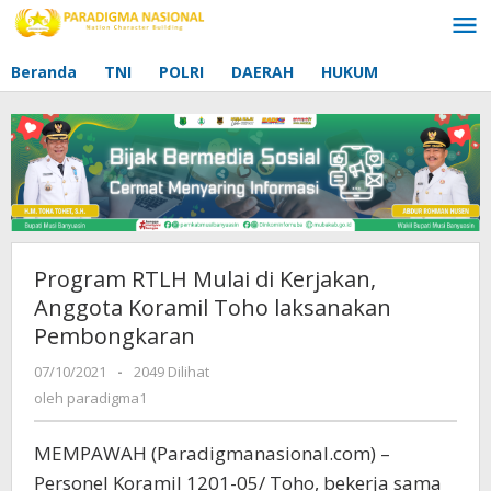
Lewati
ke
konten
Beranda
TNI
POLRI
DAERAH
HUKUM
Program RTLH Mulai di Kerjakan,
Anggota Koramil Toho laksanakan
Pembongkaran
07/10/2021
oleh
-
2049 Dilihat
paradigma1
oleh
paradigma1
MEMPAWAH (Paradigmanasional.com) –
Personel Koramil 1201-05/ Toho, bekerja sama