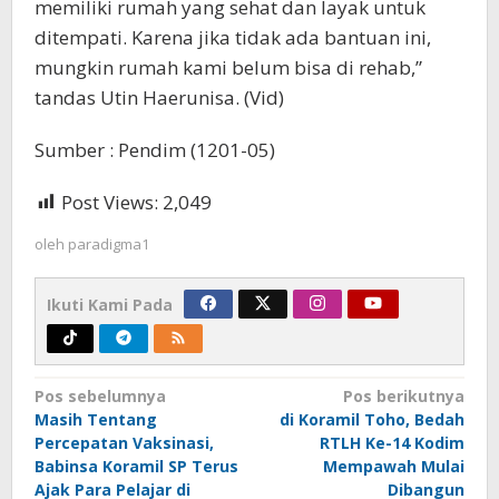
memiliki rumah yang sehat dan layak untuk
ditempati. Karena jika tidak ada bantuan ini,
mungkin rumah kami belum bisa di rehab,”
tandas Utin Haerunisa. (Vid)
Sumber : Pendim (1201-05)
Post Views:
2,049
oleh
paradigma1
Ikuti Kami Pada
Navigasi
Pos sebelumnya
Pos berikutnya
Masih Tentang
di Koramil Toho, Bedah
pos
Percepatan Vaksinasi,
RTLH Ke-14 Kodim
Babinsa Koramil SP Terus
Mempawah Mulai
Ajak Para Pelajar di
Dibangun