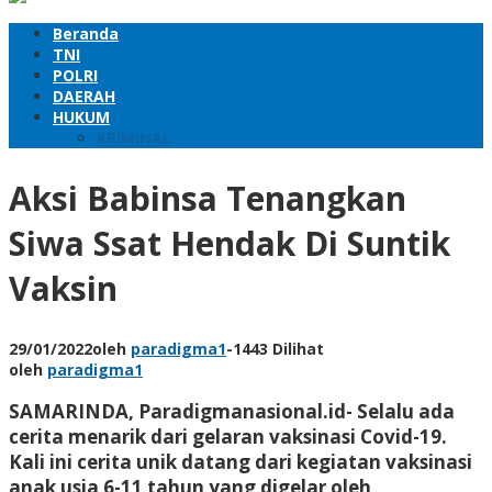
Beranda
TNI
POLRI
DAERAH
HUKUM
KRIMINAL
Aksi Babinsa Tenangkan
Siwa Ssat Hendak Di Suntik
Vaksin
29/01/2022
oleh
paradigma1
-
1443 Dilihat
oleh
paradigma1
SAMARINDA, Paradigmanasional.id- Selalu ada
cerita menarik dari gelaran vaksinasi Covid-19.
Kali ini cerita unik datang dari kegiatan vaksinasi
anak usia 6-11 tahun yang digelar oleh