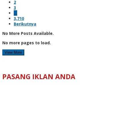
2
3
…
3,710
Berikutnya
No More Posts Available.
No more pages to load.
View More
PASANG IKLAN ANDA