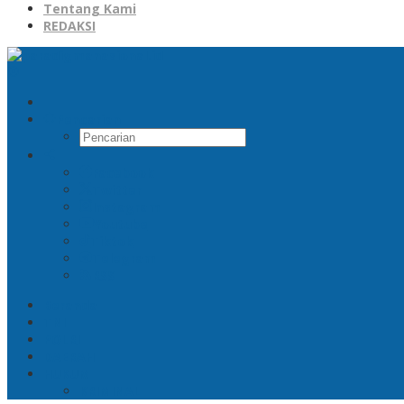
Tentang Kami
REDAKSI
Pencarian
Facebook
Twitter
Instagram
Youtube
Tiktok
Telegram
RSS
Beranda
TNI
POLRI
DAERAH
HUKUM
KRIMINAL