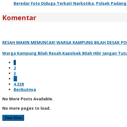
Beredar Foto Diduga Terkait Narkotika, Polsek Padan
Komentar
RESAH MAKIN MEMUNCAK! WARGA KAMPUNG BILAH DESAK POL
Warga Kampung Bilah Resah,Kapolsek Bilah Hilir Jangan Tut
1
2
3
…
4,338
Berikutnya
No More Posts Available.
No more pages to load.
View More