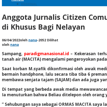
KRIMINAL
Anggota Jurnalis Citizen Co
di Khusus Bagi Nelayan
06/04/2022
oleh
nana
-
2052 Dilihat
oleh
nana
Sampang,
paradigmanasional.id
– Kekerasan terh
tanah air (MACITA) mengalami pengeroyokan pada har
Saat korban M.syafik dikonfirmasi oleh awak medi
bermain handphone, lalu secara tiba tiba 6 prem
membawa senjata tajam (SAJAM) dan ada juga yang 
Di tempat yang berbeda awak media mewawancarai 
Ia menuturkan bahwa Beliau ditelepon oleh orang y
” Sehubungan saya sebagai ORMAS MACITA saya lan