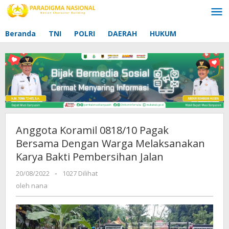
Lewati
ke
konten
Beranda
TNI
POLRI
DAERAH
HUKUM
Anggota Koramil 0818/10 Pagak
Bersama Dengan Warga Melaksanakan
Karya Bakti Pembersihan Jalan
20/08/2022
oleh
-
1027 Dilihat
nana
oleh
nana