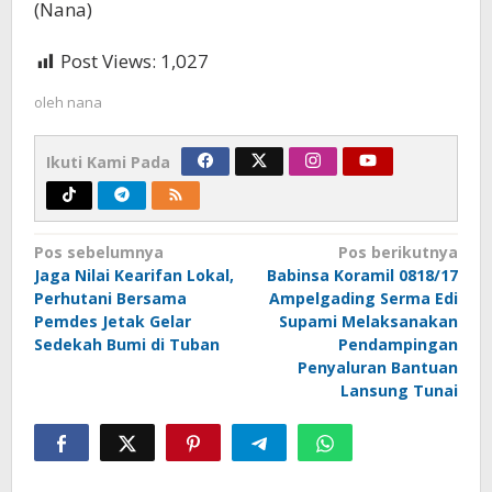
(Nana)
Post Views:
1,027
oleh
nana
Ikuti Kami Pada
Navigasi
Pos sebelumnya
Pos berikutnya
Jaga Nilai Kearifan Lokal,
Babinsa Koramil 0818/17
pos
Perhutani Bersama
Ampelgading Serma Edi
Pemdes Jetak Gelar
Supami Melaksanakan
Sedekah Bumi di Tuban
Pendampingan
Penyaluran Bantuan
Lansung Tunai