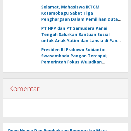
Selamat, Mahasiswa IKTGM
Kotamobagu Sabet Tiga
Penghargaan Dalam Pemilihan Duta
Lingkungan Sulut 2026
PT HPP dan PT Samudera Panai
Tengah Salurkan Bantuan Sosial
untuk Anak Yatim dan Lansia di Panai
Hulu
Presiden RI Prabowo Subianto:
Swasembada Pangan Tercapai,
Pemerintah Fokus Wujudkan
Kemandirian Energi dan Air
Komentar
Open House Dan Pembukaan Pengenalan Masa