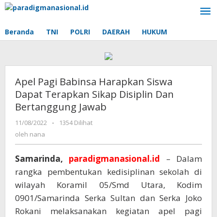
Lewati
ke
konten
Beranda
TNI
POLRI
DAERAH
HUKUM
Apel Pagi Babinsa Harapkan Siswa
Dapat Terapkan Sikap Disiplin Dan
Bertanggung Jawab
11/08/2022
oleh
-
1354 Dilihat
nana
oleh
nana
Samarinda,
paradigmanasional.id
– Dalam
rangka pembentukan kedisiplinan sekolah di
wilayah Koramil 05/Smd Utara, Kodim
0901/Samarinda Serka Sultan dan Serka Joko
Rokani melaksanakan kegiatan apel pagi