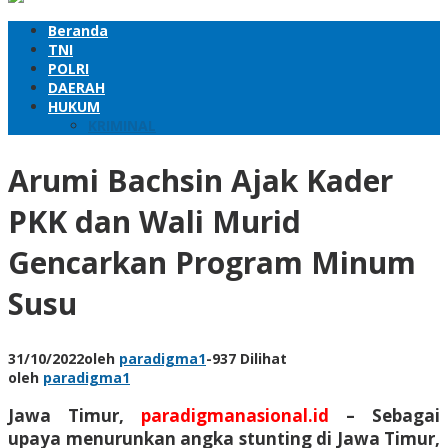
Beranda
TNI
POLRI
DAERAH
HUKUM
KRIMINAL
Arumi Bachsin Ajak Kader
PKK dan Wali Murid
Gencarkan Program Minum
Susu
31/10/2022
oleh
paradigma1
-
937 Dilihat
oleh
paradigma1
Jawa Timur,
paradigmanasional.id
–
Sebagai
upaya menurunkan angka stunting di Jawa Timur,