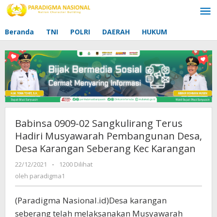
Lewati
ke
konten
Beranda
TNI
POLRI
DAERAH
HUKUM
Babinsa 0909-02 Sangkulirang Terus
Hadiri Musyawarah Pembangunan Desa,
Desa Karangan Seberang Kec Karangan
22/12/2021
oleh
-
1200 Dilihat
paradigma1
oleh
paradigma1
(Paradigma Nasional.id)Desa karangan
seberang telah melaksanakan Musyawarah