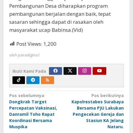
Pembangunan Desa diharapkan program
pembangunan berjalan dengan baik, tepat
sasaran sehingga dapat di rasakan oleh
masyarakat ucap Babinsa.(Vid)
Post Views:
1,200
oleh
paradigma1
Ikuti Kami Pada
Navigasi
Pos sebelumnya
Pos berikutnya
Dongkrak Target
Kapolrestabes Surabaya
pos
Percepatan Vaksinasi,
Bersama PJU Lakukan
Danramil Toho Rapat
Pengecekan Gereja dan
Koordinasi Bersama
Stasiun KA Jelang
Muspika
Nataru.