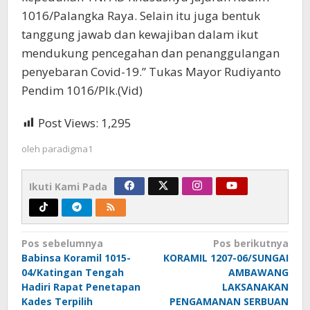
1016/Palangka Raya. Selain itu juga bentuk
tanggung jawab dan kewajiban dalam ikut
mendukung pencegahan dan penanggulangan
penyebaran Covid-19.” Tukas Mayor Rudiyanto
Pendim 1016/Plk.(Vid)
Post Views:
1,295
oleh
paradigma1
Ikuti Kami Pada
Navigasi
Pos sebelumnya
Pos berikutnya
Babinsa Koramil 1015-
KORAMIL 1207-06/SUNGAI
pos
04/Katingan Tengah
AMBAWANG
Hadiri Rapat Penetapan
LAKSANAKAN
Kades Terpilih
PENGAMANAN SERBUAN