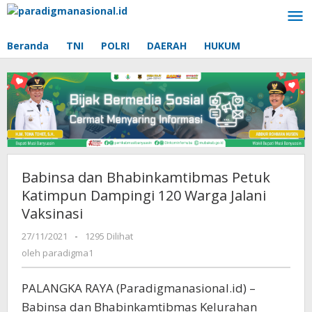
Lewati
ke
konten
Beranda
TNI
POLRI
DAERAH
HUKUM
Babinsa dan Bhabinkamtibmas Petuk
Katimpun Dampingi 120 Warga Jalani
Vaksinasi
27/11/2021
oleh
-
1295 Dilihat
paradigma1
oleh
paradigma1
PALANGKA RAYA (Paradigmanasional.id) –
Babinsa dan Bhabinkamtibmas Kelurahan