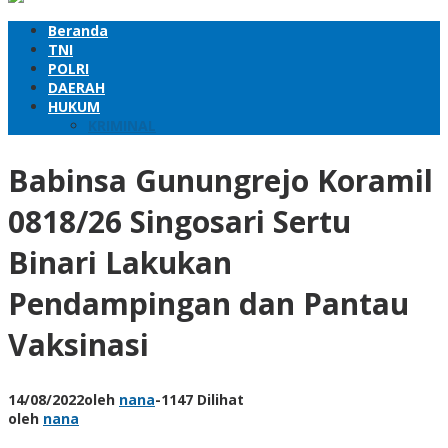
Beranda
TNI
POLRI
DAERAH
HUKUM
KRIMINAL
Babinsa Gunungrejo Koramil
0818/26 Singosari Sertu
Binari Lakukan
Pendampingan dan Pantau
Vaksinasi
14/08/2022
oleh
nana
-
1147 Dilihat
oleh
nana