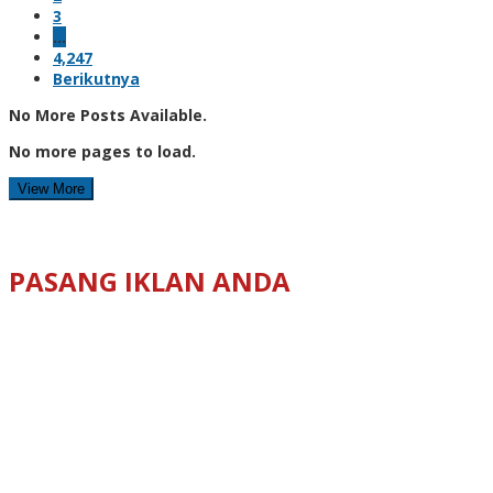
3
…
4,247
Berikutnya
No More Posts Available.
No more pages to load.
View More
PASANG IKLAN ANDA