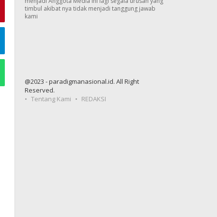
menjadi Anggota Media ini lagi segala urusan yang
timbul akibat nya tidak menjadi tanggung jawab
kami
@2023 - paradigmanasional.id. All Right
Reserved.
Tentang Kami
REDAKSI