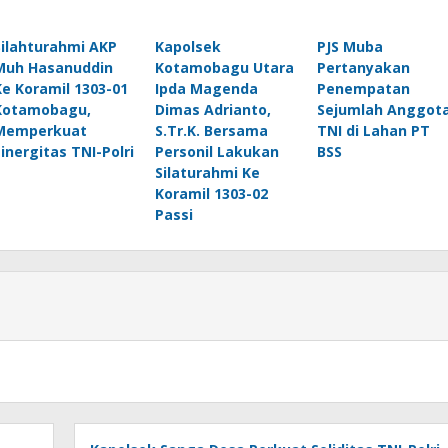
Silahturahmi AKP
Kapolsek
PJS Muba
Muh Hasanuddin
Kotamobagu Utara
Pertanyakan
Ke Koramil 1303-01
Ipda Magenda
Penempatan
Kotamobagu,
Dimas Adrianto,
Sejumlah Anggot
Memperkuat
S.Tr.K. Bersama
TNI di Lahan PT
sinergitas TNI-Polri
Personil Lakukan
BSS
Silaturahmi Ke
Koramil 1303-02
Passi