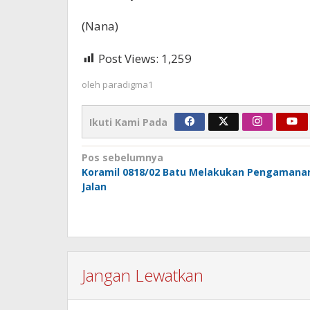
(Nana)
Post Views:
1,259
oleh
paradigma1
Ikuti Kami Pada
Navigasi
Pos sebelumnya
Koramil 0818/02 Batu Melakukan Pengamana
pos
Jalan
Jangan Lewatkan