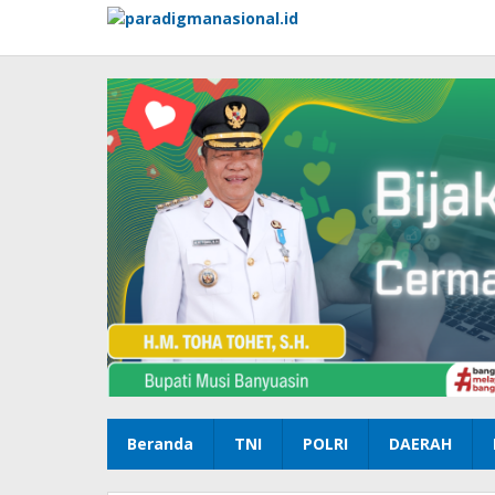
Lewati
ke
konten
Beranda
TNI
POLRI
DAERAH