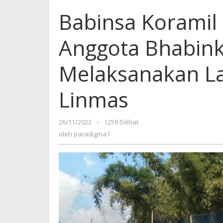
Babinsa Koramil
Anggota Bhabin
Melaksanakan L
Linmas
26/11/2022
oleh
-
1259 Dilihat
paradigma1
oleh
paradigma1