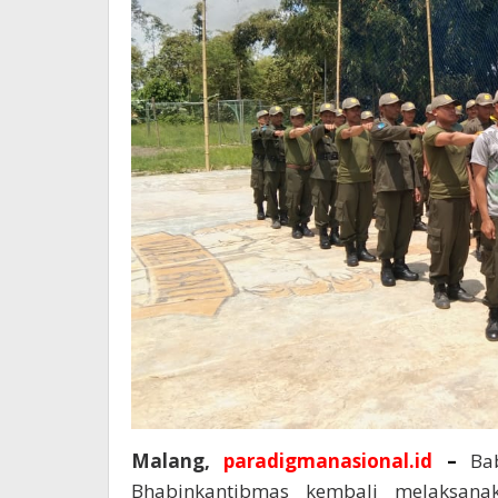
Malang,
paradigmanasional.id
–
Ba
Bhabinkantibmas kembali melaksan