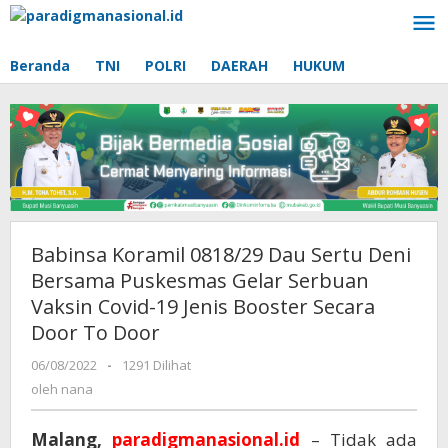
Lewati
ke
konten
Beranda
TNI
POLRI
DAERAH
HUKUM
Babinsa Koramil 0818/29 Dau Sertu Deni
Bersama Puskesmas Gelar Serbuan
Vaksin Covid-19 Jenis Booster Secara
Door To Door
06/08/2022
oleh
-
1291 Dilihat
nana
oleh
nana
Malang,
paradigmanasional.id
– Tidak ada