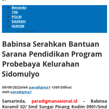
Beranda
TNI
POLRI
DAERAH
HUKUM
KRIMINAL
Babinsa Serahkan Bantuan
Sarana Pendidikan Program
Probebaya Kelurahan
Sidomulyo
09/09/2022
oleh
paradigma1
-
1309 Dilihat
oleh
paradigma1
Samarinda,
paradigmanasional.id
–
Babinsa
Koramil 02/ Smd Sungai Pinang Kodim 0901/Smd