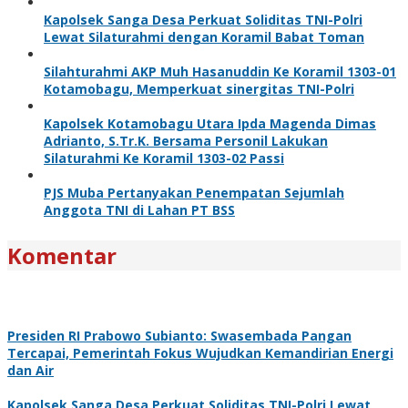
Kapolsek Sanga Desa Perkuat Soliditas TNI-Polri
Lewat Silaturahmi dengan Koramil Babat Toman
Silahturahmi AKP Muh Hasanuddin Ke Koramil 1303-01
Kotamobagu, Memperkuat sinergitas TNI-Polri
Kapolsek Kotamobagu Utara Ipda Magenda Dimas
Adrianto, S.Tr.K. Bersama Personil Lakukan
Silaturahmi Ke Koramil 1303-02 Passi
PJS Muba Pertanyakan Penempatan Sejumlah
Anggota TNI di Lahan PT BSS
Komentar
Presiden RI Prabowo Subianto: Swasembada Pangan
Tercapai, Pemerintah Fokus Wujudkan Kemandirian Energi
dan Air
Kapolsek Sanga Desa Perkuat Soliditas TNI-Polri Lewat