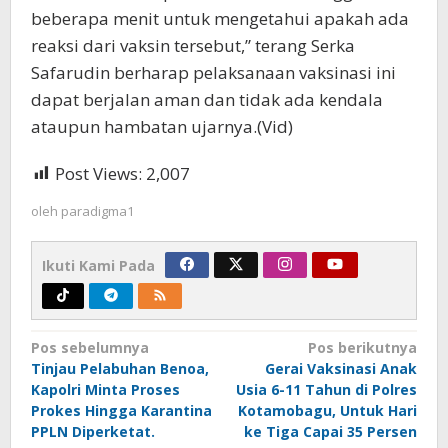
beberapa menit untuk mengetahui apakah ada
reaksi dari vaksin tersebut,” terang Serka
Safarudin berharap pelaksanaan vaksinasi ini
dapat berjalan aman dan tidak ada kendala
ataupun hambatan ujarnya.(Vid)
Post Views:
2,007
oleh
paradigma1
Ikuti Kami Pada
Navigasi
Pos sebelumnya
Pos berikutnya
Tinjau Pelabuhan Benoa,
Gerai Vaksinasi Anak
pos
Kapolri Minta Proses
Usia 6-11 Tahun di Polres
Prokes Hingga Karantina
Kotamobagu, Untuk Hari
PPLN Diperketat.
ke Tiga Capai 35 Persen