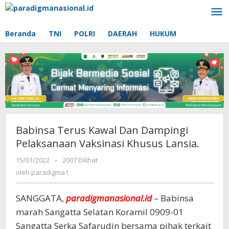
Lewati
ke
konten
Beranda
TNI
POLRI
DAERAH
HUKUM
Babinsa Terus Kawal Dan Dampingi
Pelaksanaan Vaksinasi Khusus Lansia.
15/01/2022
oleh
-
2007 Dilihat
paradigma1
oleh
paradigma1
SANGGATA,
paradigmanasional.id
– Babinsa
marah Sangatta Selatan Koramil 0909-01
Sangatta Serka Safarudin bersama pihak terkait