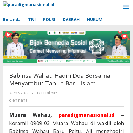
Lewati
ke
konten
Beranda
TNI
POLRI
DAERAH
HUKUM
Babinsa Wahau Hadiri Doa Bersama
Menyambut Tahun Baru Islam
30/07/2022
oleh
-
1311 Dilihat
nana
oleh
nana
Muara Wahau,
paradigmanasional.id
–
Koramil 0909-03 Muara Wahau di wakili oleh
Babinsa Wahau Baru Peltu. Ali menghadiri