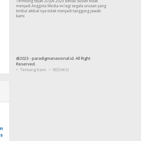
Terhitung sejak 20 Juli 2025 Beliau sudah tidak
menjadi Anggota Media ini lagi segala urusan yang
timbul akibat nya tidak menjadi tanggung jawab
kami
@2023 - paradigmanasional.id. All Right
Reserved.
Tentang Kami
REDAKSI
an
is