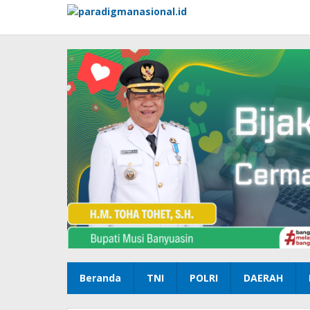
Lewati
ke
konten
Beranda
TNI
POLRI
DAERAH