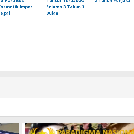
Perkara Bos
Tuntut Terdakwa
2 Tahun Penjara
Kosmetik Impor
Selama 3 Tahun 3
legal
Bulan