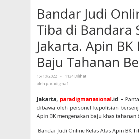
Bandar Judi Onli
Tiba di Bandara 
Jakarta. Apin BK
Baju Tahanan B
15/10/2022
oleh
-
1134 Dilihat
paradigma1
oleh
paradigma1
Jakarta,
paradigmanasional
.id –
Panta
dibawa oleh personel kepolisian bersen
Apin BK mengenakan baju khas tahanan 
Bandar Judi Online Kelas Atas Apin BK Tib