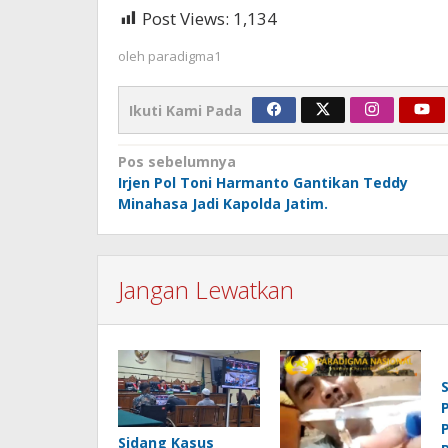
Post Views:
1,134
oleh
paradigma1
Ikuti Kami Pada
Navigasi
Pos sebelumnya
Irjen Pol Toni Harmanto Gantikan Teddy
pos
Minahasa Jadi Kapolda Jatim.
Jangan Lewatkan
P
Sidang Kasus