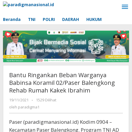
Lewati
ke
konten
Beranda
TNI
POLRI
DAERAH
HUKUM
Bantu Ringankan Beban Warganya
Babinsa Koramil 02/Paser Balengkong
Rehab Rumah Kakek Ibrahim
19/11/2021
oleh
-
1529 Dilihat
paradigma1
oleh
paradigma1
Paser (paradigmanasional.id) Kodim 0904 –
Kecamatan Paser Balengkong. Program TNI AD