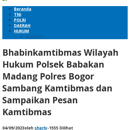
Beranda
TNI
POLRI
DAERAH
HUKUM
KRIMINAL
Bhabinkamtibmas Wilayah
Hukum Polsek Babakan
Madang Polres Bogor
Sambang Kamtibmas dan
Sampaikan Pesan
Kamtibmas
04/09/2023
oleh
sherly
-
1555 Dilihat