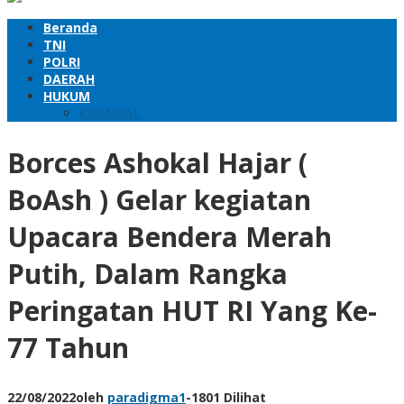
Beranda
TNI
POLRI
DAERAH
HUKUM
KRIMINAL
Borces Ashokal Hajar (
BoAsh ) Gelar kegiatan
Upacara Bendera Merah
Putih, Dalam Rangka
Peringatan HUT RI Yang Ke-
77 Tahun
22/08/2022
oleh
paradigma1
-
1801 Dilihat