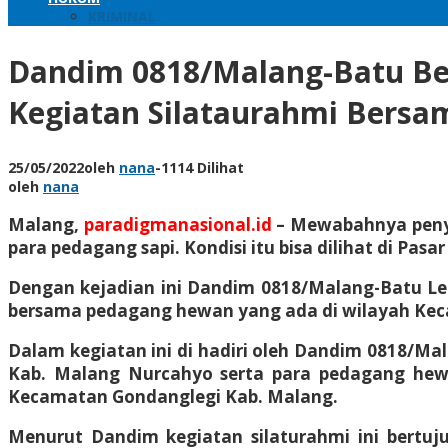
KRIMINAL
Dandim 0818/Malang-Batu B
Kegiatan Silataurahmi Bers
25/05/2022
oleh
nana
-
1114 Dilihat
oleh
nana
Malang,
paradigmanasional.id
– Mewabahnya penyak
para pedagang sapi. Kondisi itu bisa dilihat di P
Dengan kejadian ini Dandim 0818/Malang-Batu Le
bersama pedagang hewan yang ada di wilayah Kec
Dalam kegiatan ini di hadiri oleh Dandim 0818/Ma
Kab. Malang Nurcahyo serta para pedagang hewa
Kecamatan Gondanglegi Kab. Malang.
Menurut Dandim kegiatan silaturahmi ini bertuj