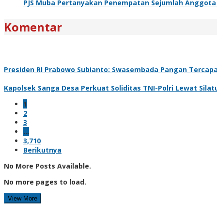
PJS Muba Pertanyakan Penempatan Sejumlah Anggota T
Komentar
Presiden RI Prabowo Subianto: Swasembada Pangan Tercapai
Kapolsek Sanga Desa Perkuat Soliditas TNI-Polri Lewat Sil
1
2
3
…
3,710
Berikutnya
No More Posts Available.
No more pages to load.
View More