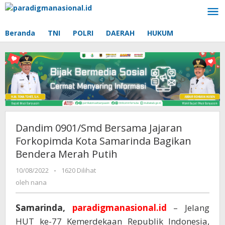
Lewati
ke
konten
Beranda
TNI
POLRI
DAERAH
HUKUM
Dandim 0901/Smd Bersama Jajaran
Forkopimda Kota Samarinda Bagikan
Bendera Merah Putih
10/08/2022
oleh
-
1620 Dilihat
nana
oleh
nana
Samarinda,
paradigmanasional.id
– Jelang
HUT ke-77 Kemerdekaan Republik Indonesia,